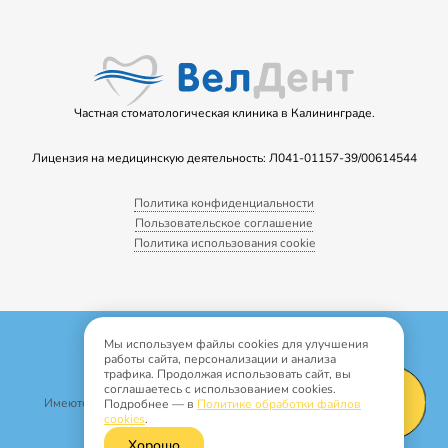
Частная стоматологическая клиника в Калининграде.
Лицензия на медицинскую деятельность: Л041-01157-39/00614544
Политика конфиденциальности
Пользовательское соглашение
Политика использования cookie
Copyright © 2022
Мы используем файлы cookies для улучшения
Все права защищены
работы сайта, персонализации и анализа
трафика. Продолжая использовать сайт, вы
Информация носит рекламный характер.
соглашаетесь с использованием cookies.
Имеются медицинские противопоказания и побочные реакции.
Подробнее — в
Политике обработки файлов
cookies
.
Сайт сделан
По маслу
Хорошо