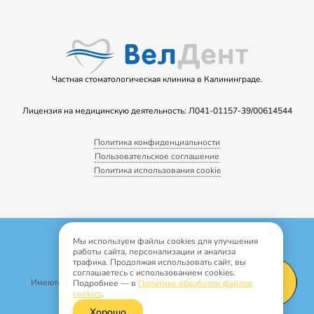
Частная стоматологическая клиника в Калининграде.
Лицензия на медицинскую деятельность: Л041-01157-39/00614544
Политика конфиденциальности
Пользовательское соглашение
Политика использования cookie
Copyright © 2022
Мы используем файлы cookies для улучшения
Все права защищены
работы сайта, персонализации и анализа
трафика. Продолжая использовать сайт, вы
Информация носит рекламный характер.
соглашаетесь с использованием cookies.
Имеются медицинские противопоказания и побочные реакции.
Подробнее — в
Политике обработки файлов
cookies
.
Сайт сделан
По маслу
Хорошо