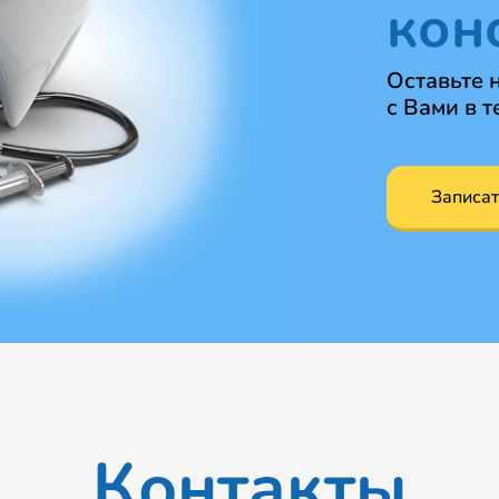
кон
Оставьте 
с Вами в т
Записат
Контакты