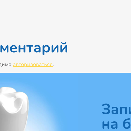
мментарий
одимо
авторизоваться
.
Зап
на 