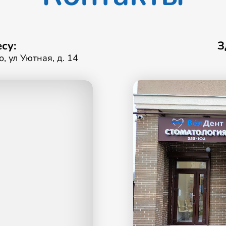
су:
З
, ул Уютная, д. 14